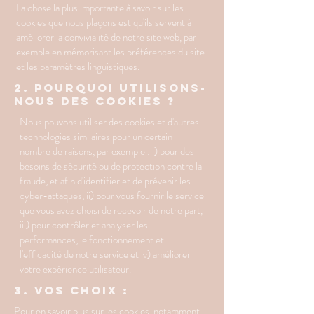
La chose la plus importante à savoir sur les
cookies que nous plaçons est qu'ils servent à
améliorer la convivialité de notre site web, par
exemple en mémorisant les préférences du site
et les paramètres linguistiques.
2. Pourquoi utilisons-
nous des cookies ?
Nous pouvons utiliser des cookies et d'autres
technologies similaires pour un certain
nombre de raisons, par exemple : i) pour des
besoins de sécurité ou de protection contre la
fraude, et afin d'identifier et de prévenir les
cyber-attaques, ii) pour vous fournir le service
que vous avez choisi de recevoir de notre part,
iii) pour contrôler et analyser les
performances, le fonctionnement et
l'efficacité de notre service et iv) améliorer
votre expérience utilisateur.
3. Vos choix :
Pour en savoir plus sur les cookies, notamment