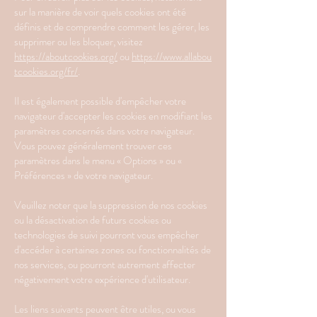
sur la manière de voir quels cookies ont été
définis et de comprendre comment les gérer, les
supprimer ou les bloquer, visitez
https://aboutcookies.org/
ou
https://www.allabou
tcookies.org/fr/
.
Il est également possible d'empêcher votre
navigateur d'accepter les cookies en modifiant les
paramètres concernés dans votre navigateur.
Vous pouvez généralement trouver ces
paramètres dans le menu « Options » ou «
Préférences » de votre navigateur.
Veuillez noter que la suppression de nos cookies
ou la désactivation de futurs cookies ou
technologies de suivi pourront vous empêcher
d'accéder à certaines zones ou fonctionnalités de
nos services, ou pourront autrement affecter
négativement votre expérience d'utilisateur.
Les liens suivants peuvent être utiles, ou vous