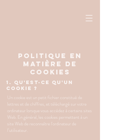
Politique en
matière de
cookies
1. Qu'est-ce qu'un
cookie ?
Un cookie est un petit fichier constitué de
lettres et de chiffres, et téléchargé sur votre
ordinateur lorsque vous accédez à certains sites
Web. En général, les cookies permettent à un
site Web de reconnaître l'ordinateur de
l’utilisateur.