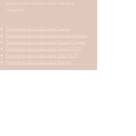
pouvez utiliser l'option « Aide » de votre
navigateur.
Paramètres des cookies dans Firefox
Paramètres des cookies dans Internet Explorer
Paramètres des cookies dans Google Chrome
Paramètres des cookies dans Safari (OS X)
Paramètres des cookies dans Safari (iOS)
Paramètres des cookies dans Android
Pour refuser et empêcher que vos données
soient utilisées par Google Analytics sur tous les
sites Web, consultez les instructions suivantes :
https://tools.google.com/dlpage/gaoptout?hl=fr
Il se peut que nous modifiions cette politique en
matière de cookies. Nous vous encourageons à
consulter régulièrement cette page pour obtenir
les dernières informations sur les cookies.